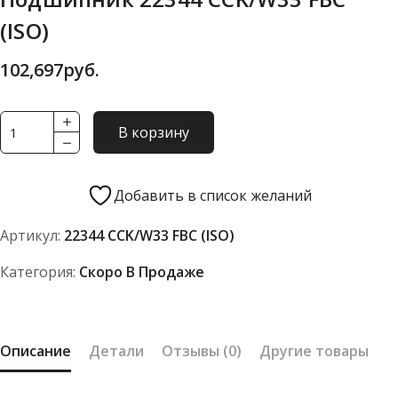
(ISO)
102,697
руб.
Количество
В корзину
товара
Подшипник
22344
Добавить в список желаний
CCK/W33
Артикул:
22344 CCK/W33 FBC (ISO)
FBC
(ISO)
Категория:
Скоро В Продаже
Описание
Детали
Отзывы (0)
Другие товары