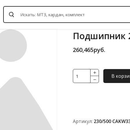
Подшипник 2
260,465
руб.
Количество
В корзи
товара
Подшипник
230/500
CAKW33
FBC
(ISO)
Артикул:
230/500 CAKW33