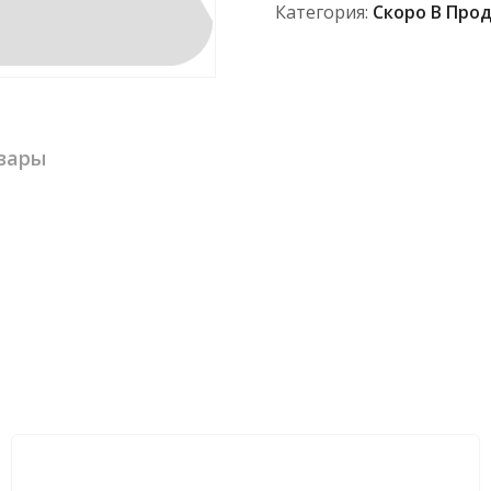
Категория:
Скоро В Про
вары