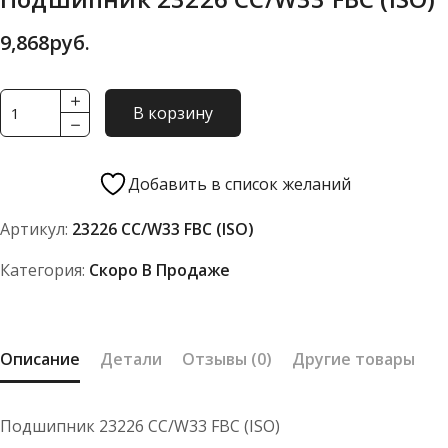
9,868
руб.
Количество
В корзину
товара
Подшипник
23226
Добавить в список желаний
CC/W33
Артикул:
23226 CC/W33 FBC (ISO)
FBC
(ISO)
Категория:
Скоро В Продаже
Описание
Детали
Отзывы (0)
Другие товары
Подшипник 23226 CC/W33 FBC (ISO)