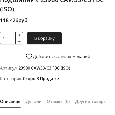
(ISO)
118,426
руб.
Количество
В корзину
товара
Подшипник
23980
Добавить в список желаний
CAW33/C3
Артикул:
23980 CAW33/C3 FBC (ISO)
FBC
(ISO)
Категория:
Скоро В Продаже
Описание
Детали
Отзывы (0)
Другие товары