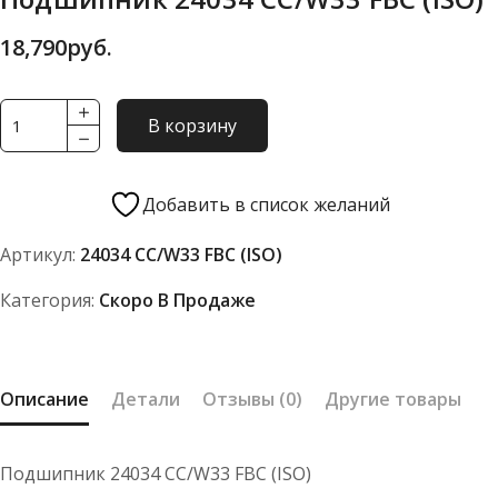
18,790
руб.
Количество
В корзину
товара
Подшипник
24034
Добавить в список желаний
CC/W33
Артикул:
24034 CC/W33 FBC (ISO)
FBC
(ISO)
Категория:
Скоро В Продаже
Описание
Детали
Отзывы (0)
Другие товары
Подшипник 24034 CC/W33 FBC (ISO)