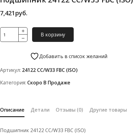
7,421
руб.
Количество
В корзину
товара
Подшипник
24122
Добавить в список желаний
CC/W33
Артикул:
24122 CC/W33 FBC (ISO)
FBC
(ISO)
Категория:
Скоро В Продаже
Описание
Детали
Отзывы (0)
Другие товары
Подшипник 24122 CC/W33 FBC (ISO)