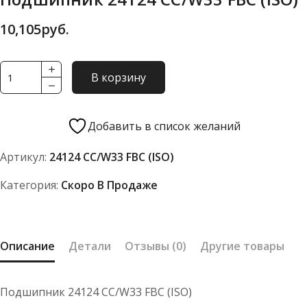
10,105
руб.
Количество
В корзину
товара
Подшипник
24124
Добавить в список желаний
CC/W33
Артикул:
24124 CC/W33 FBC (ISO)
FBC
(ISO)
Категория:
Скоро В Продаже
Описание
Детали
Отзывы (0)
Другие товары
Подшипник 24124 CC/W33 FBC (ISO)