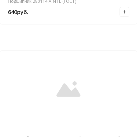
Подшипник 280114 А NTL (ГОСТ)
640
руб.