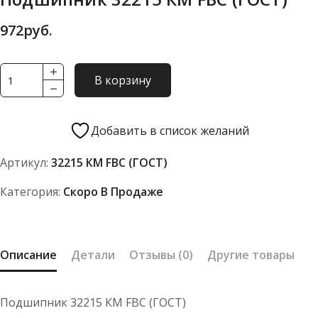
972
руб.
Количество
В корзину
товара
Подшипник
32215
Добавить в список желаний
КМ
Артикул:
32215 КМ FBC (ГОСТ)
FBC
(ГОСТ)
Категория:
Скоро В Продаже
Описание
Детали
Отзывы (0)
Другие товары
Подшипник 32215 КМ FBC (ГОСТ)