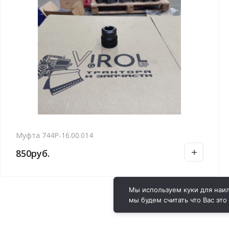
Муфта 744Р-16.00.014
850
руб.
Мы используем куки для наил
мы будем считать что Вас это