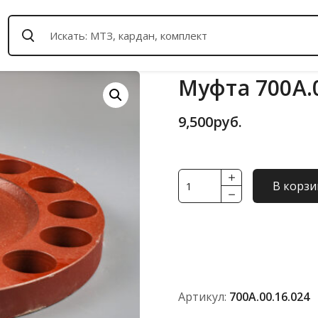
Муфта 700А.0
9,500
руб.
Количество
В корзи
товара
Муфта
700А.00.16.024
Артикул:
700А.00.16.024