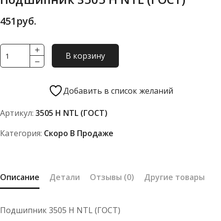
451
руб.
Количество
В корзину
товара
Подшипник
3505
Добавить в список желаний
Н
Артикул:
3505 Н NTL (ГОСТ)
NTL
(ГОСТ)
Категория:
Скоро В Продаже
Описание
Детали
Отзывы (0)
Другие товары
Подшипник 3505 Н NTL (ГОСТ)