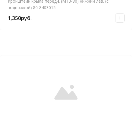
Кронштейн крыла передн. (МТЗ-80) нижний лев. (с
подножкой) 80-8403015
1,350
руб.