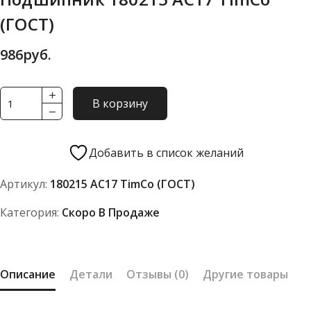
(ГОСТ)
986
руб.
Количество
В корзину
товара
Подшипник
180215
Добавить в список желаний
АС17
Артикул:
180215 АС17 TimCo (ГОСТ)
TimCo
(ГОСТ)
Категория:
Скоро В Продаже
Описание
Детали
Отзывы (0)
Другие товары