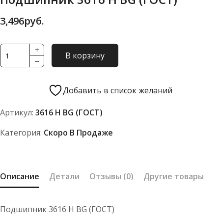
3,496
руб.
Количество
В корзину
товара
Подшипник
3616
Добавить в список желаний
Н
Артикул:
3616 Н BG (ГОСТ)
BG
(ГОСТ)
Категория:
Скоро В Продаже
Описание
Детали
Отзывы (0)
Другие товары
Подшипник 3616 Н BG (ГОСТ)