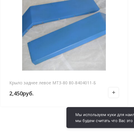
Крыло заднее левое МТЗ-80 80-8404011-Б
2,450
руб.
Мы используем куки для наил
мы будем считать что Вас это