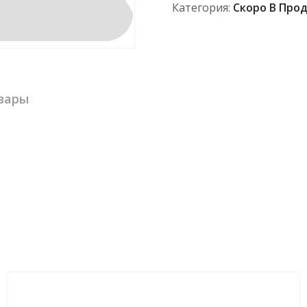
Категория:
Скоро В Про
вары