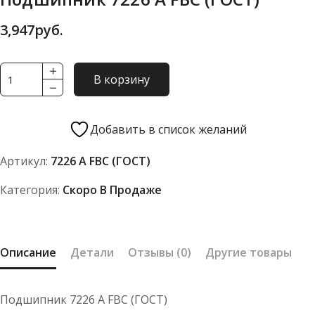
3,947
руб.
Количество
В корзину
товара
Подшипник
7226
Добавить в список желаний
А
Артикул:
7226 А FBC (ГОСТ)
FBC
(ГОСТ)
Категория:
Скоро В Продаже
Описание
Детали
Отзывы (0)
Другие товары
Подшипник 7226 А FBC (ГОСТ)