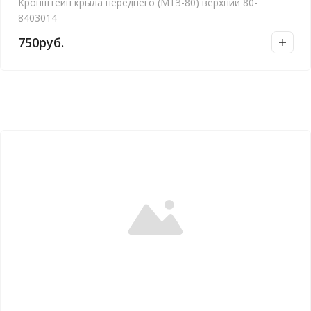
Кронштейн крыла переднего (МТЗ-80) верхний 80-
8403014
750
руб.