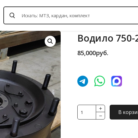
Водило 750-2
85,000
руб.
Количество
В корзи
товара
Водило
750-