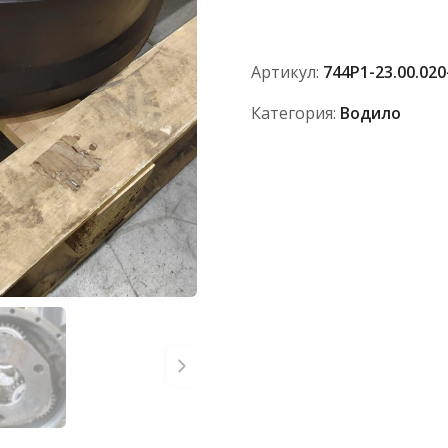
2300090-
01
(8
Артикул:
744Р1-23.00.020
шп.
М22*1,5)
Категория:
Водило