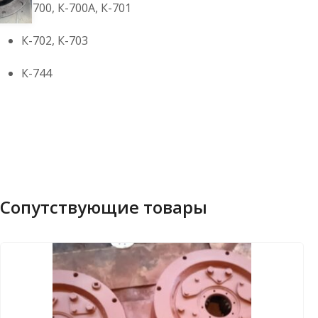
К-700, К-700А, К-701
К-702, К-703
К-744
Сопутствующие товары