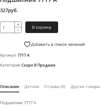
327
руб.
Количество
В корзину
товара
Подшипник
7717
Добавить в список желаний
А
Артикул:
7717 А
Категория:
Скоро В Продаже
Описание
Детали
Отзывы (0)
Другие товары
Подшипник 7717 А