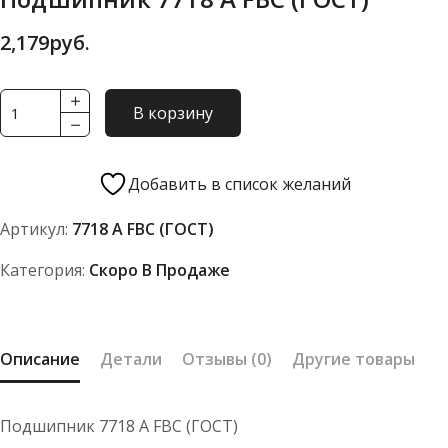
2,179
руб.
Количество
В корзину
товара
Подшипник
7718
Добавить в список желаний
А
Артикул:
7718 А FBC (ГОСТ)
FBC
(ГОСТ)
Категория:
Скоро В Продаже
Описание
Детали
Отзывы (0)
Другие товары
Подшипник 7718 А FBC (ГОСТ)