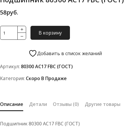
58
руб.
Количество
В корзину
товара
Подшипник
80300
Добавить в список желаний
АС17
Артикул:
80300 АС17 FBC (ГОСТ)
FBC
(ГОСТ)
Категория:
Скоро В Продаже
Описание
Детали
Отзывы (0)
Другие товары
Подшипник 80300 АС17 FBC (ГОСТ)