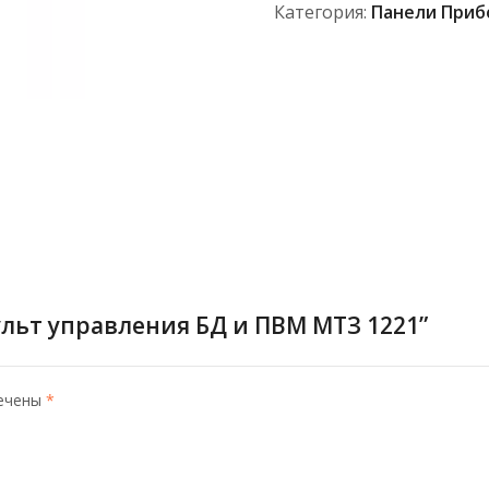
1221
Категория:
Панели Приб
ульт управления БД и ПВМ МТЗ 1221”
мечены
*