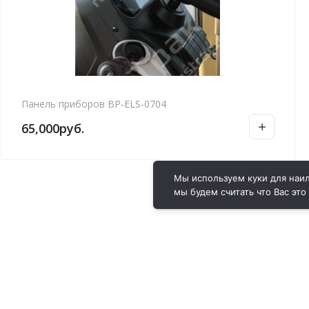
Панель приборов BP-ELS-0704
65,000
руб.
Мы используем куки для наил
мы будем считать что Вас это