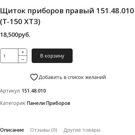
Щиток приборов правый 151.48.010
(Т-150 ХТЗ)
18,500
руб.
Количество
В корзину
товара
Щиток
приборов
Добавить в список желаний
правый
Артикул:
151.48.010
151.48.010
(Т-150
Категория:
Панели Приборов
ХТЗ)
Описание
Отзывы (0)
Другие товары