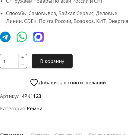
Отгружаем товары по всей России и СНГ
Способы: Самовывоз, Байкал Сервис, Деловые
Линии, CDEK, Почта России, Возовоз, КИТ, Энергия
Количество
В корзину
товара
Ремень
TOYOPOWER
Добавить в список желаний
4PK1123
Артикул:
4PK1123
Категория:
Ремни