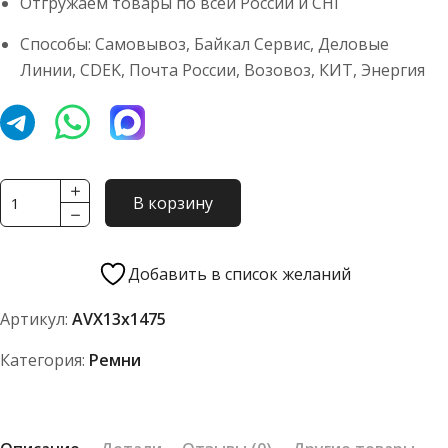
Отгружаем товары по всей России и СНГ
Способы: Самовывоз, Байкал Сервис, Деловые
Линии, CDEK, Почта России, Возовоз, КИТ, Энергия
Количество
В корзину
товара
Ремень
TOYOPOWER
Добавить в список желаний
AVX13x1475
Артикул:
AVX13x1475
La
Категория:
Ремни