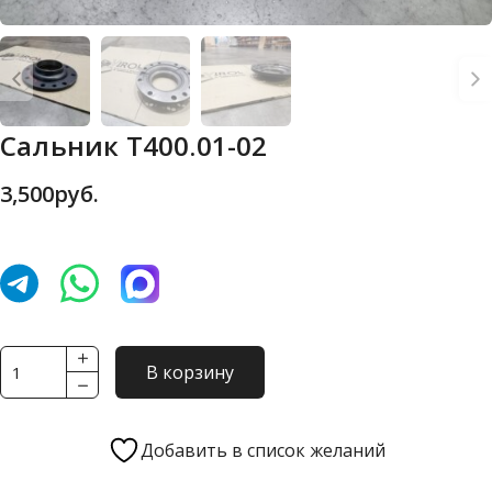
Сальник Т400.01-02
3,500
руб.
Количество
В корзину
товара
Сальник
Т400.01-
Добавить в список желаний
02