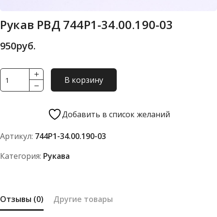
Рукав РВД 744Р1-34.00.190-03
950
руб.
Количество
В корзину
товара
Рукав
РВД
Добавить в список желаний
744Р1-
Артикул:
744Р1-34.00.190-03
34.00.190-
03
Категория:
Рукава
Отзывы (0)
Другие товары