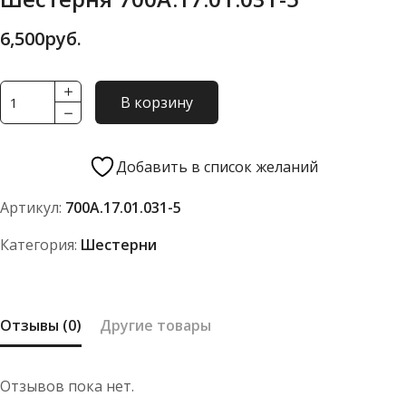
6,500
руб.
Количество
В корзину
товара
Шестерня
700А.17.01.031-
Добавить в список желаний
5
Артикул:
700А.17.01.031-5
Категория:
Шестерни
Отзывы (0)
Другие товары
Отзывов пока нет.