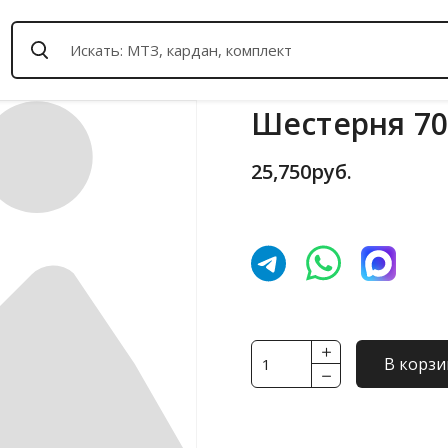
Шестерня 702
25,750
руб.
Количество
В корзи
товара
Шестерня
702.17.01.070-