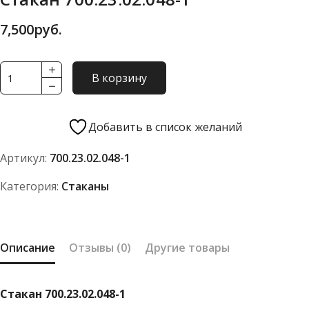
7,500
руб.
Количество
В корзину
товара
Стакан
700.23.02.048-
Добавить в список желаний
1
Артикул:
700.23.02.048-1
Категория:
Стаканы
Описание
Отзывы (0)
Другие товары
Стакан 700.23.02.048-1