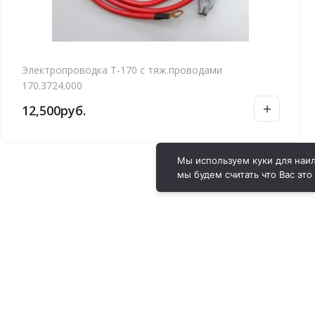
Электропроводка Т-170 с тяж.проводами
170.3724.000
12,500
руб.
Мы используем куки для наил
мы будем считать что Вас это