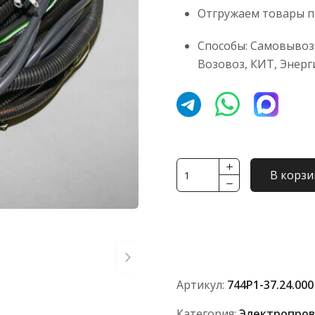
Отгружаем товары по
Способы: Самовывоз,
Возовоз, КИТ, Энерг
Количество
В корзи
товара
Электропроводка
К-744
с
тяж.проводами
744Р1-
Артикул:
744Р1-37.24.000
37.24.000
Категория:
Электропров