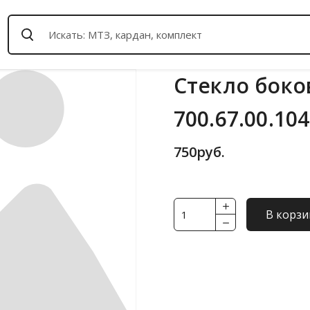
Стекло боко
700.67.00.104
750
руб.
Количество
В корзи
товара
Стекло
боковое
переднее
(прямое)