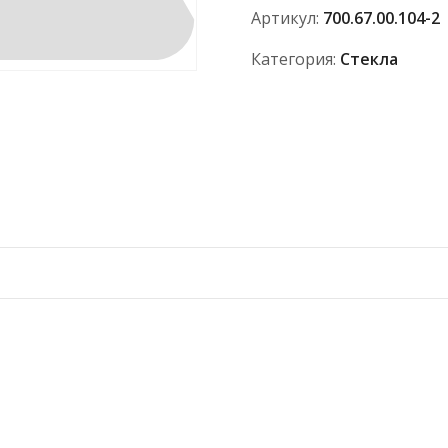
700.67.00.104-
Артикул:
700.67.00.104-2
2
(575*250)
Категория:
Стекла