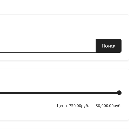
Мин
Мак
Цена:
750.00руб.
—
30,000.00руб.
цен
цен