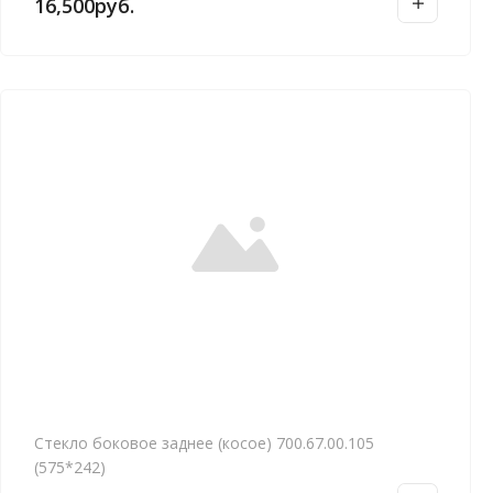
16,500
руб.
е
д
а
в
н
и
е
Стекло боковое заднее (косое) 700.67.00.105
(575*242)