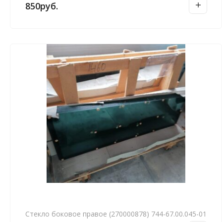
850
руб.
Стекло боковое правое (270000878) 744-67.00.045-01