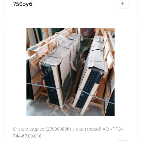
750
руб.
Стекло заднее (270000886) с окантовкой АО «ПТЗ»
744-67.00.018