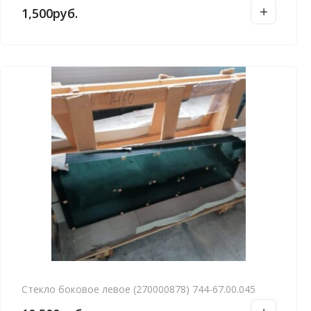
1,500
руб.
Стекло боковое левое (270000878) 744-67.00.045