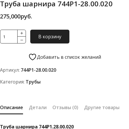
Труба шарнира 744Р1-28.00.020
275,000
руб.
Количество
В корзину
товара
Труба
шарнира
Добавить в список желаний
744Р1-
Артикул:
744Р1-28.00.020
28.00.020
Категория:
Трубы
Описание
Детали
Отзывы (0)
Другие товары
Труба шарнира 744Р1.28.00.020