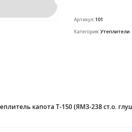
Т-150
(ЯМЗ-238
ст.о.
Артикул:
101
глушитель
по
Категория:
Утеплители
центру)Двойной
СУПЕР
АРКТИК
7мм
теплитель капота Т-150 (ЯМЗ-238 ст.о. г