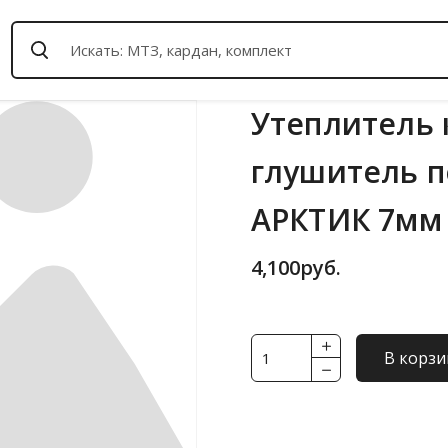
Утеплитель к
глушитель п
АРКТИК 7мм
4,100
руб.
Количество
В корзи
товара
Утеплитель
капота