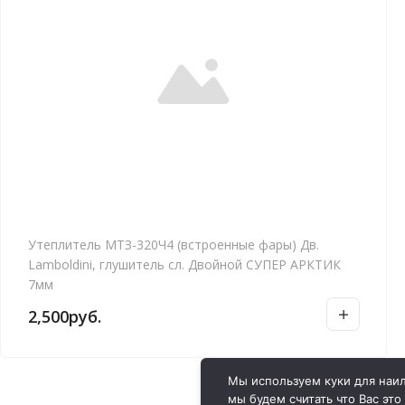
Утеплитель МТЗ-320Ч4 (встроенные фары) Дв.
Lamboldini, глушитель сл. Двойной СУПЕР АРКТИК
7мм
2,500
руб.
Мы используем куки для наил
мы будем считать что Вас это