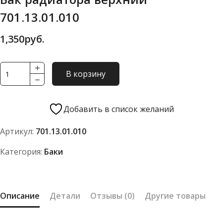
701.13.01.010
1,350
руб.
Количество
В корзину
товара
Бак
радиатора
Добавить в список желаний
верхний
Артикул:
701.13.01.010
701.13.01.010
Категория:
Баки
Описание
Детали
Отзывы (0)
Другие товары