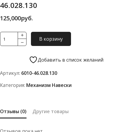
46.028.130
125,000
руб.
Количество
В корзину
товара
Вал
рычагов
Добавить в список желаний
в
Артикул:
6010-46.028.130
сборе
6010-
Категория:
Механизм Навески
46.028.130
Отзывы (0)
Другие товары
Отзывов пока нет.