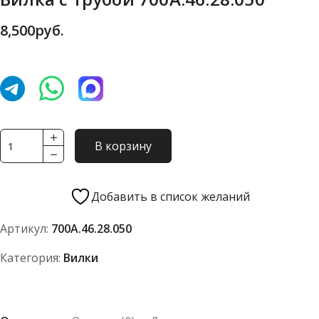
8,500
руб.
Количество
В корзину
товара
Вилка
с
Добавить в список желаний
трубой
Артикул:
700А.46.28.050
700А.46.28.050
Категория:
Вилки