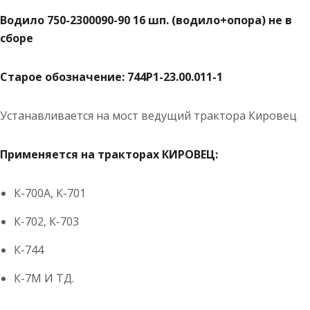
Водило 750-2300090-90 16 шп. (водило+опора) не в
сборе
Старое обозначение: 744Р1-23.00.011-1
Устанавливается на мост ведущий трактора Кировец
Применяется на тракторах КИРОВЕЦ:
К-700А, К-701
К-702, К-703
К-744
К-7М И ТД.