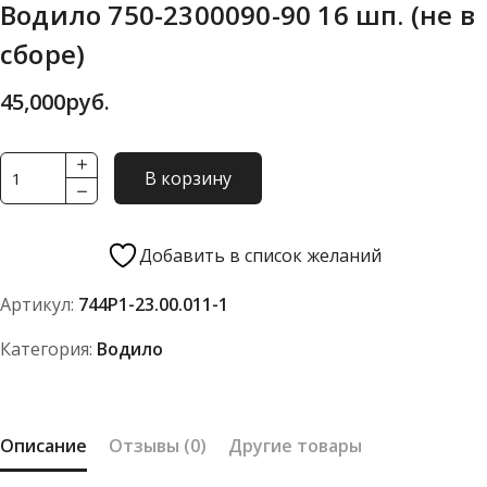
Водило 750-2300090-90 16 шп. (не в
сборе)
45,000
руб.
Количество
В корзину
товара
Водило
750-
Добавить в список желаний
2300090-
Артикул:
744Р1-23.00.011-1
90
16
Категория:
Водило
шп.
(не
в
Описание
Отзывы (0)
Другие товары
сборе)