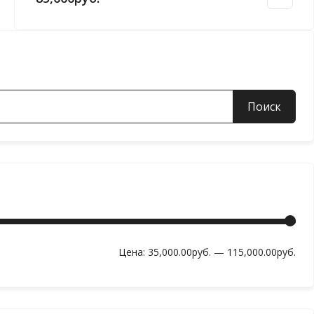
Мин
Мак
Цена:
35,000.00руб.
—
115,000.00руб.
цен
цен