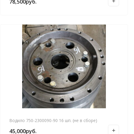
78,500
руб.
е
д
а
в
н
и
е
Водило 750-2300090-90 16 шп. (не в сборе)
45,000
руб.