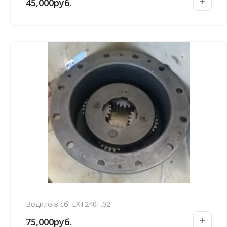
45,000
руб.
Водило в сб. LXT240F.02
75,000
руб.