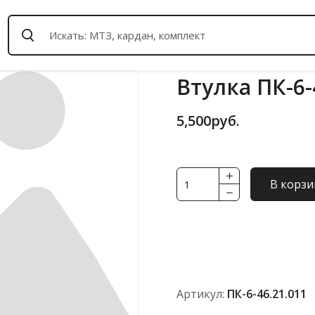
Втулка ПК-6-
5,500
руб.
Количество
В корзи
товара
Втулка
ПК-6-
46.21.011
Артикул:
ПК-6-46.21.011