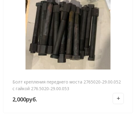
Болт крепления переднего моста 2765020-29.00.052
с гайкой 276.5020-29.00.053
2,000
руб.