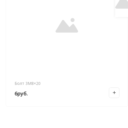
Болт 3М8×20
6
руб.