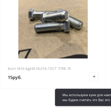
Болт М10-6gх30.56.016 ГОСТ 7798-70
15
руб.
Мы используем куки для наил
мы будем считать что Вас это