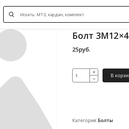
Болт 3М12×4
25
руб.
Количество
В корзи
товара
Болт
3М12x40.88.45
Категория:
Болты