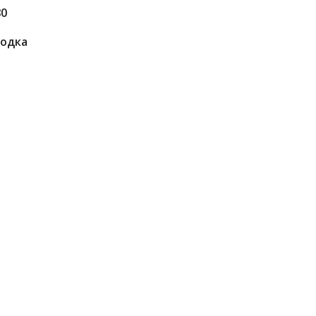
80
одка