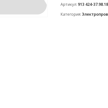
37.98.180
Артикул:
913 424-37.98.1
АО
"ПТЗ"
Категория:
Электропров