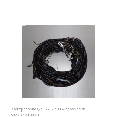
Электропроводка К-702 с тяж.проводами
5020.37.24.000-1