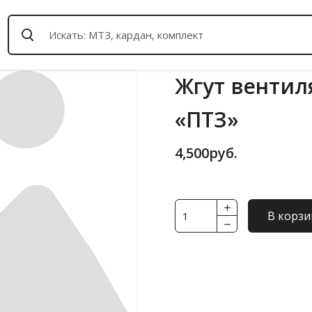
Жгут вентиля
«ПТЗ»
4,500
руб.
Количество
В корзи
товара
Жгут
вентилятора
913
424-