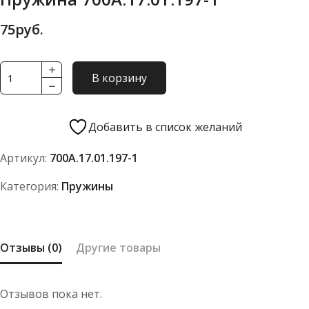
75
руб.
Количество
В корзину
товара
Пружина
700А.17.01.197-
Добавить в список желаний
1
Артикул:
700А.17.01.197-1
Категория:
Пружины
Отзывы (0)
Другие товары
Отзывов пока нет.