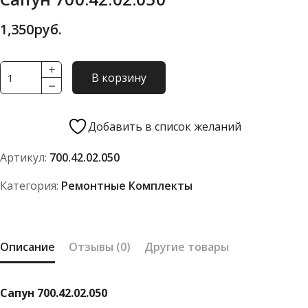
1,350
руб.
Количество
В корзину
товара
Сапун
700.42.02.050
Добавить в список желаний
Артикул:
700.42.02.050
Категория:
Ремонтные Комплекты
Описание
Отзывы (0)
Другие товары
Сапун 700.42.02.050