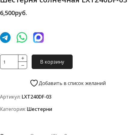
6,500
руб.
Количество
В корзину
товара
Шестерня
солнечная
Добавить в список желаний
LXT240DF-
Артикул:
LXT240DF-03
03
Категория:
Шестерни