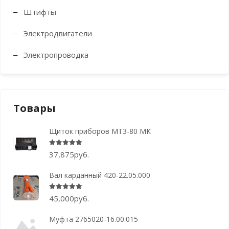
Штифты
Электродвигатели
Электропроводка
Товары
Щиток приборов МТЗ-80 МК
Оценка
5.00
из 5
37,875
руб.
Вал карданный 420-22.05.000
Оценка
5.00
из 5
45,000
руб.
Муфта 2765020-16.00.015