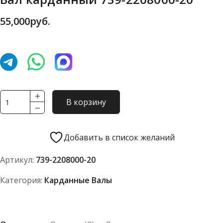
55,000
руб.
Количество
В корзину
товара
Вал
карданный
Добавить в список желаний
739-
Артикул:
739-2208000-20
2208000-
20
Категория:
Карданные Валы