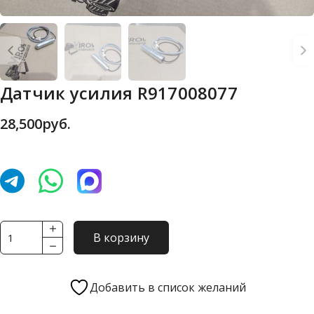
Датчик усилия R917008077
28,500
руб.
Количество
В корзину
товара
Датчик
усилия
Добавить в список желаний
R917008077