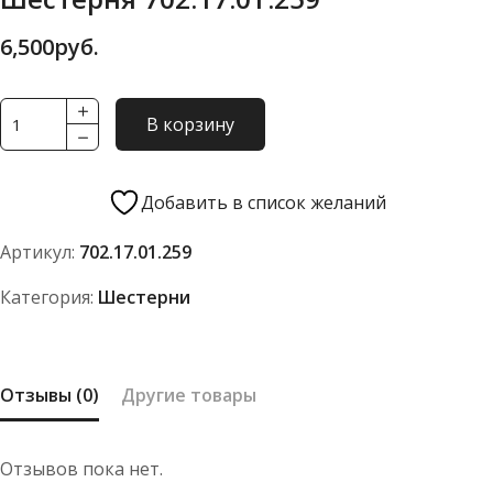
6,500
руб.
Количество
В корзину
товара
Шестерня
702.17.01.259
Добавить в список желаний
Артикул:
702.17.01.259
Категория:
Шестерни
Отзывы (0)
Другие товары
Отзывов пока нет.