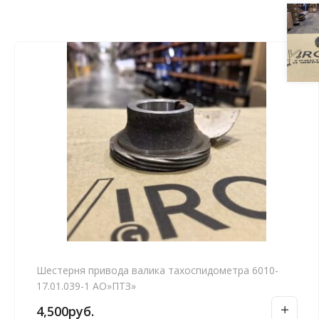
Шестерня привода валика тахоспидометра 6010-
17.01.039-1 АО»ПТЗ»
4,500
руб.