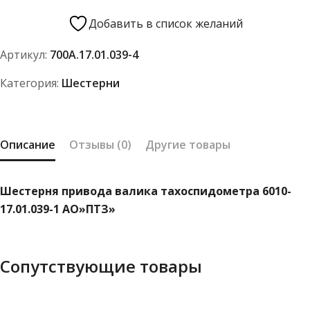
Шестерня
привода
Добавить в список желаний
валика
Артикул:
700А.17.01.039-4
тахоспидометра
6010-
Категория:
Шестерни
17.01.039-
1
АО"ПТЗ"
Описание
Отзывы (0)
Другие товары
Шестерня привода валика тахоспидометра 6010-
17.01.039-1 АО»ПТЗ»
Сопутствующие товары