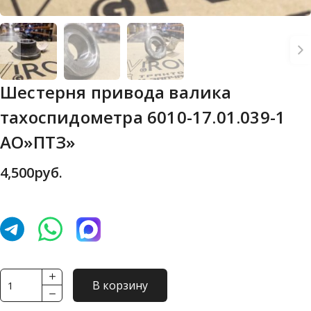
Шестерня привода валика
тахоспидометра 6010-17.01.039-1
АО»ПТЗ»
4,500
руб.
Количество
В корзину
товара