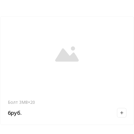
Болт 3М8×20
6
руб.