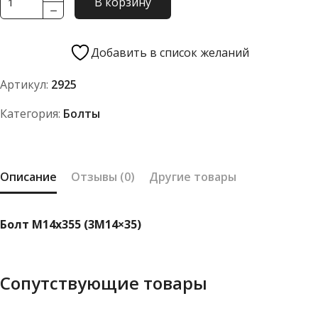
В корзину
товара
Болт
3М14-
Добавить в список желаний
6Д×35.88.35.016
Артикул:
2925
Категория:
Болты
Описание
Отзывы (0)
Другие товары
Болт М14х355 (3М14×35)
Сопутствующие товары